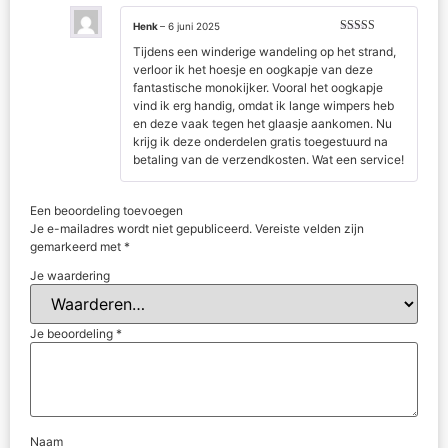
Henk
–
6 juni 2025
Gewaardeerd
Tijdens een winderige wandeling op het strand,
5
uit 5
verloor ik het hoesje en oogkapje van deze
fantastische monokijker. Vooral het oogkapje
vind ik erg handig, omdat ik lange wimpers heb
en deze vaak tegen het glaasje aankomen. Nu
krijg ik deze onderdelen gratis toegestuurd na
betaling van de verzendkosten. Wat een service!
Een beoordeling toevoegen
Je e-mailadres wordt niet gepubliceerd.
Vereiste velden zijn
gemarkeerd met
*
Je waardering
Je beoordeling
*
Naam