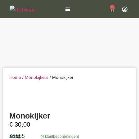
0
Wildcamera kopen
Home
/
Monokijkers
/ Monokijker
Monokijker
€
30,00
(
4
klantbeoordelingen)