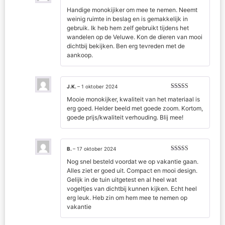
Gewaardeerd
Handige monokijiker om mee te nemen. Neemt
5
uit 5
weinig ruimte in beslag en is gemakkelijk in
gebruik. Ik heb hem zelf gebruikt tijdens het
wandelen op de Veluwe. Kon de dieren van mooi
dichtbij bekijken. Ben erg tevreden met de
aankoop.
J.K.
–
1 oktober 2024
Gewaardeerd
Mooie monokijker, kwaliteit van het materiaal is
5
uit 5
erg goed. Helder beeld met goede zoom. Kortom,
goede prijs/kwaliteit verhouding. Blij mee!
B.
–
17 oktober 2024
Gewaardeerd
Nog snel besteld voordat we op vakantie gaan.
5
uit 5
Alles ziet er goed uit. Compact en mooi design.
Gelijk in de tuin uitgetest en al heel wat
vogeltjes van dichtbij kunnen kijken. Echt heel
erg leuk. Heb zin om hem mee te nemen op
vakantie