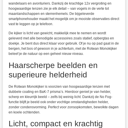
wandelaars en avonturiers. Dankzij de krachtige 12x vergroting en
hoogwaardige lenzen zie je elk detail – van vogels in de verte tot
maanlandschappen en sterrenhemels. De bijgeleverde
smartphonehouder maakt het mogelijk om je mooiste observaties direct
vast te leggen op je telefoon.
De kijker is licht van gewicht, makkelijk mee te nemen en wordt
geleverd met alle benodigde accessoires zoals statief, opbergtas en
doekje. Je bent dus direct klaar voor gebruik. Of je nu op pad gaat in de
bergen, het bos of gewoon in je achtertuin, met de Rotwan Monokijker
beleef je de natuur op een geheel nieuw niveau.
Haarscherpe beelden en
superieure helderheid
De Rotwan Monokijker is voorzien van hoogwaardige lenzen met
dubbele coating en BaK-7 prisma’s. Hierdoor geniet je van helder,
scherp en kleurrijk beeld – zelfs bij weinig licht. Dankzij de No Fog-
functie blijft je beeld ook onder vochtige omstandigheden helder,
zonder condensvorming. Perfect voor zonsopkomsten, bewolkte dagen
en koele ochtenden.
Licht, compact en krachtig