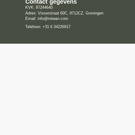
Contact gegevens
KVK: 87244640
Adres: Visserstraat 60C, 9712CZ, Groningen
Email: info@rotwan.com
Telefoon: +31 6 34226917