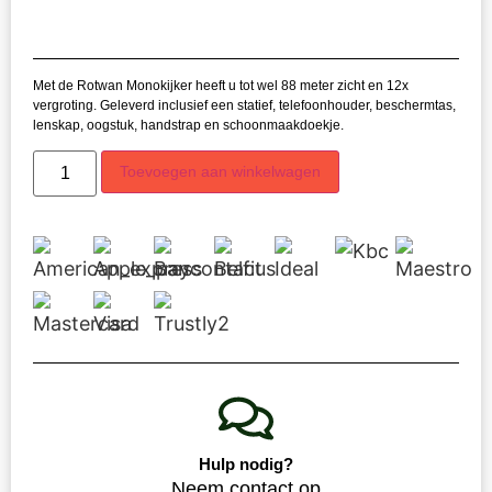
Gewaardeerd
4
5.00
op 5
gebaseerd op
klant
Met de Rotwan Monokijker heeft u tot wel 88 meter zicht en 12x
waarderingen
vergroting. Geleverd inclusief een statief, telefoonhouder, beschermtas,
lenskap, oogstuk, handstrap en schoonmaakdoekje.
Toevoegen aan winkelwagen
Hulp nodig?
Neem contact op