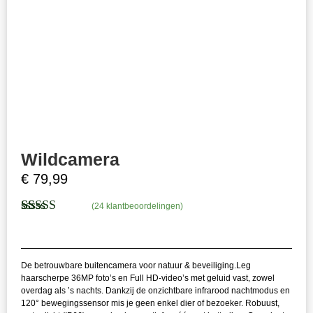
Wildcamera
€
79,99
(
24
klantbeoordelingen)
Gewaardeerd
24
4.79
op 5
gebaseerd
op
klant
De betrouwbare buitencamera voor natuur & beveiliging.Leg
waarderingen
haarscherpe 36MP foto’s en Full HD-video’s met geluid vast, zowel
overdag als ’s nachts. Dankzij de onzichtbare infrarood nachtmodus en
120° bewegingssensor mis je geen enkel dier of bezoeker. Robuust,