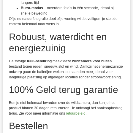
langere tijd
Burst-modus
– meerdere foto’s in één seconde, ideaal bij
snelle beweging
Of je nu natuurfotografie doet of je woning wilt beveiligen: je stelt de
camera helemaal naar wens in.
Robuust, waterdicht en
energiezuinig
De stevige
IP66-behuizing
maakt deze
wildcamera voor buiten
bestand tegen regen, sneeuw, stof en wind. Dankzij het energiezuinige
ontwerp gaan de batterijen weken tot maanden mee, ideaal voor
langdurige plaatsing op afgelegen locaties zonder stroomvoorziening.
100% Geld terug garantie
Ben je niet helemaal tevreden over de wildcamera, dan kun je het
product binnen 30 dagen retourneren. Je ontvangt het aankoopbedrag
terug. Zie voor meer informatie ons
retourbeleid
.
Bestellen