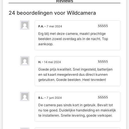
Reviews
24 beoordelingen voor
Wildcamera
P.A.
–
7 mei 2024
Gewaardeerd
Erg blij met deze camera, maakt prachtige
5
uit 5
beelden zowel overdag als in de nacht. Top
aankoop.
H.
–
14 mei 2024
Gewaardeerd
Goede prijs kwaliteit. Snel ingesteld, batterijen
5
uit 5
en sd kaart meegeleverd dus direct kunnen
gebruiken. Goede beelden. Heel tevreden!
B.L.
–
7 juni 2024
Gewaardeerd
De camera pas sinds kort in gebruik. Bevalt tot
5
uit 5
nu toe goed. Duidelijke handleiding en makkelijk
te installeren. Snelle levering, goede verkoper.