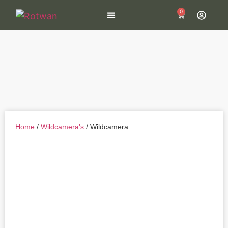
0
Wildcamera kopen
Home
/
Wildcamera's
/ Wildcamera