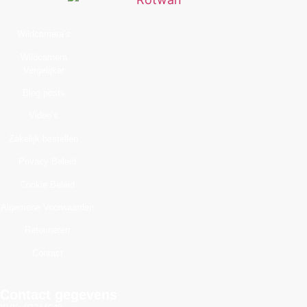
Wildcamera’s
Wildcamera
Vergelijker
Blog posts
Video’s
Zakelijk bestellen
Privacy Beleid
Cookie Beleid
Algemene Voorwaarden
Retouneren
Contact
Contact gegevens