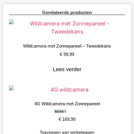
Gerelateerde producten
Wildcamera met Zonnepaneel – Tweedekans
€
99,99
Lees verder
4G Wildcamera met Zonnepaneel
Gewaardeerd
€
169,99
5.00
uit 5
Toevoegen aan winkelwagen