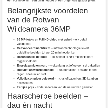
een vos in de tuin, een uil in het bos of een ongenode gast bij je erf.
Belangrijkste voordelen
van de Rotwan
Wildcamera 36MP
36 MP-foto’s en Full HD-video met geluid
– elk detail
vastgelegd
Geavanceerd nachtzicht
– infraroodtechnologie levert
duidelijke beelden tot wel 20 m in het donker
Razendsnelle detectie
– PIR-sensor (120°) met instelbare
triggersnelheid
Energiezuinig ontwerp
– wekenlang actief op een set batterijen
Robuust en weerbestendig
– IP66 behuizing, bestand tegen
regen, sneeuw en stof
Volledig compleet geleverd
– inclusief batterijen, SD-kaart en
accessoires
Eerlijke prijs
– zodat iedereen van de natuur kan genieten
Haarscherpe beelden –
dag én nacht