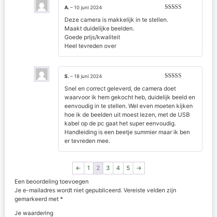
A.
–
10 juni 2024
Gewaardeerd
Deze camera is makkelijk in te stellen.
5
uit 5
Maakt duidelijke beelden.
Goede prijs/kwaliteit
Heel tevreden over
S.
–
18 juni 2024
Gewaardeerd
Snel en correct geleverd, de camera doet
4
uit 5
waarvoor ik hem gekocht heb, duidelijk beeld en
eenvoudig in te stellen. Wel even moeten kijken
hoe ik de beelden uit moest lezen, met de USB
kabel op de pc gaat het super eenvoudig.
Handleiding is een beetje summier maar ik ben
er tevreden mee.
←
1
2
3
4
5
→
Een beoordeling toevoegen
Je e-mailadres wordt niet gepubliceerd.
Vereiste velden zijn
gemarkeerd met
*
Je waardering