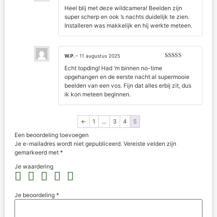
Gewaardeerd
Heel blij met deze wildcamera! Beelden zijn
5
uit 5
super scherp en ook ’s nachts duidelijk te zien.
Installeren was makkelijk en hij werkte meteen.
W.P.
–
11 augustus 2025
Gewaardeerd
Echt topding! Had ‘m binnen no-time
5
uit 5
opgehangen en de eerste nacht al supermooie
beelden van een vos. Fijn dat alles erbij zit, dus
ik kon meteen beginnen.
←
1
…
3
4
5
Een beoordeling toevoegen
Je e-mailadres wordt niet gepubliceerd.
Vereiste velden zijn
gemarkeerd met
*
Je waardering
Je beoordeling
*