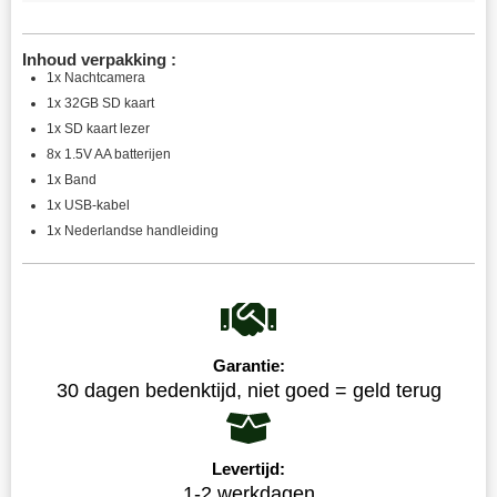
Inhoud verpakking :
1x Nachtcamera
1x 32GB SD kaart
1x SD kaart lezer
8x 1.5V AA batterijen
1x Band
1x USB-kabel
1x Nederlandse handleiding
Garantie:
30 dagen bedenktijd, niet goed = geld terug
Levertijd:
1-2 werkdagen