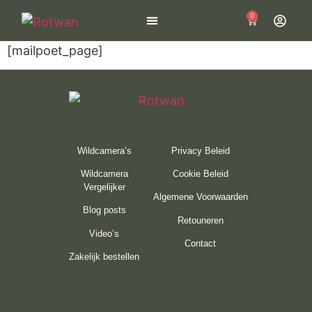
0
[mailpoet_page]
Wildcamera kopen
Wildcamera’s
Privacy Beleid
Wildcamera
Cookie Beleid
Vergelijker
Algemene Voorwaarden
Blog posts
Retouneren
Video’s
Contact
Zakelijk bestellen