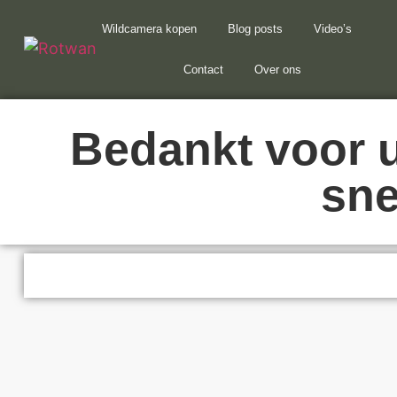
Wildcamera kopen
Blog posts
Video’s
Contact
Over ons
Bedankt voor u
sne