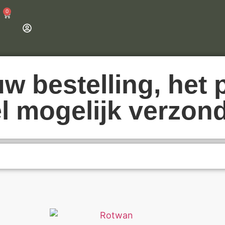
0
w bestelling, het 
l mogelijk verzon