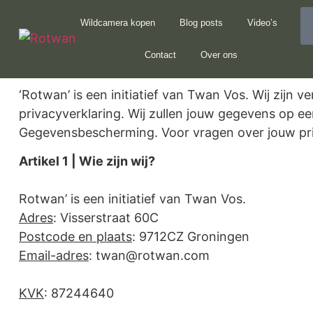
Wildcamera kopen
Blog posts
Video’s
Contact
Over ons
‘Rotwan’ is een initiatief van Twan Vos. Wij zij
privacyverklaring. Wij zullen jouw gegevens op e
Gegevensbescherming. Voor vragen over jouw p
Artikel 1 | Wie zijn wij?
Rotwan’ is een initiatief van Twan Vos.
Adres
: Visserstraat 60C
Postcode en plaats
: 9712CZ Groningen
Email-adres
: twan@rotwan.com
KVK
: 87244640