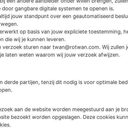
bij een andere aanbieder onder willen brengen, zul
 door gangbare digitale systemen te openen is.
ltijd jouw standpunt over een geautomatiseerd beslu
erwegen.
rwerkt op basis van jouw expliciete toestemming, heb
 die wij je kunnen leveren.
n verzoek sturen naar
twan@rotwan.com. Wij zullen j
j je laten weten waarom wij jouw verzoek afwijzen.
erde partijen, tenzij dit nodig is voor optimale bedri
kopen.
t bezoek aan de website worden meegestuurd aan je br
site bezoekt worden opgeslagen. Deze cookies kunn
kies.