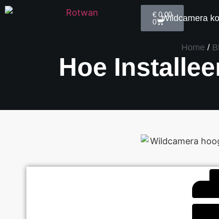
€
0,00
Wildcamera k
0
Home
/
B
Hoe Installe