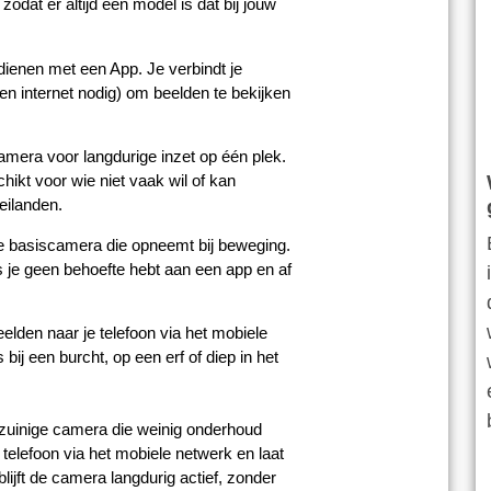
odat er altijd een model is dat bij jouw
edienen met een App. Je verbindt je
en internet nodig) om beelden te bekijken
mera voor langdurige inzet op één plek.
hikt voor wie niet vaak wil of kan
eilanden.
 basiscamera die opneemt bij beweging.
 je geen behoefte hebt aan een app en af
eelden naar je telefoon via het mobiele
bij een burcht, op een erf of diep in het
ezuinige camera die weinig onderhoud
telefoon via het mobiele netwerk en laat
lijft de camera langdurig actief, zonder