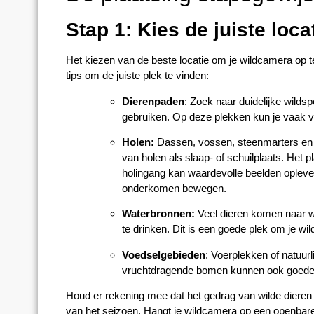
Stap 1: Kies de juiste loca
Het kiezen van de beste locatie om je wildcamera op te
tips om de juiste plek te vinden:
Dierenpaden
: Zoek naar duidelijke wilds
gebruiken. Op deze plekken kun je vaak ve
Holen:
Dassen, vossen, steenmarters en 
van holen als slaap- of schuilplaats. Het 
holingang kan waardevolle beelden oplever
onderkomen bewegen.
Waterbronnen:
Veel dieren komen naar w
te drinken. Dit is een goede plek om je w
Voedselgebieden
: Voerplekken of natuur
vruchtdragende bomen kunnen ook goede l
Houd er rekening mee dat het gedrag van wilde dieren d
van het seizoen. Hangt je wildcamera op een openbare 