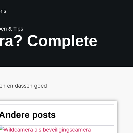
ons
pen & Tips
era? Complete
Andere posts