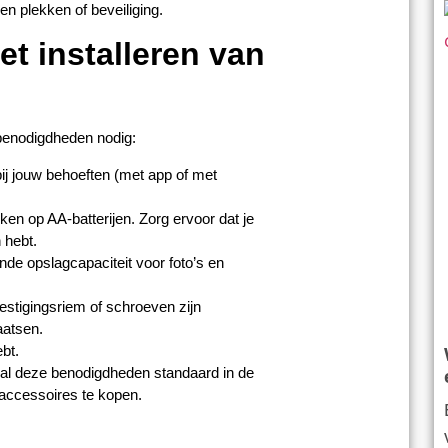
gen plekken of beveiliging.
t installeren van
 benodigdheden nodig:
ij jouw behoeften (met app of met
n op AA-batterijen. Zorg ervoor dat je
n hebt.
de opslagcapaciteit voor foto’s en
estigingsriem of schroeven zijn
aatsen.
bt.
 al deze benodigdheden standaard in de
 accessoires te kopen.