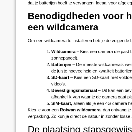
dat je batterijen hoeft te vervangen. Ideaal voor afgele
Benodigdheden voor he
een wildcamera
Om een wildcamera te installeren heb je de volgende
Wildcamera
– Kies een camera die past b
zonnepaneel).
Batterijen
– De meeste wildcamera’s werke
de juiste hoeveelheid en kwaliteit batterije
SD-kaart
– Kies een SD-kaart met voldoen
video’s.
Bevestigingsmateriaal
– Dit kan een bev
afhankelijk van waar je de camera gaat pl
SIM-kaart,
alleen als je een 4G camera he
Kies je voor een
Rotwan wildcamera
, dan ontvang je
verpakking. Zo kun je direct de natuur in zonder losse
De plaatsing stapsgewijs