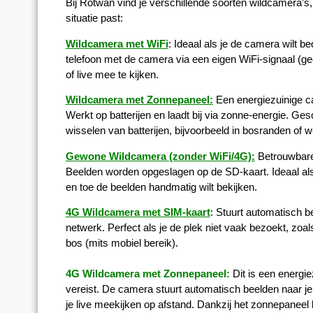
Bij Rotwan vind je verschillende soorten wildcamera’s, z
situatie past:
Wildcamera met WiFi
: Ideaal als je de camera wilt b
telefoon met de camera via een eigen WiFi-signaal (ge
of live mee te kijken.
Wildcamera met Zonnepaneel:
Een energiezuinige ca
Werkt op batterijen en laadt bij via zonne-energie. Gesc
wisselen van batterijen, bijvoorbeeld in bosranden of w
Gewone Wildcamera (zonder WiFi/4G):
Betrouwbare
Beelden worden opgeslagen op de SD-kaart. Ideaal als
en toe de beelden handmatig wilt bekijken.
4G Wildcamera met SIM-kaart
: Stuurt automatisch b
netwerk. Perfect als je de plek niet vaak bezoekt, zoals 
bos (mits mobiel bereik).
4G Wildcamera met Zonnepaneel:
Dit is een energi
vereist. De camera stuurt automatisch beelden naar je 
je live meekijken op afstand. Dankzij het zonnepaneel b