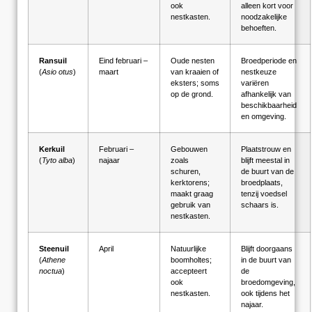
ook
alleen kort voor
nestkasten.
noodzakelijke
behoeften.
Ransuil
Eind februari –
Oude nesten
Broedperiode en
(
Asio otus
)
maart
van kraaien of
nestkeuze
eksters; soms
variëren
op de grond.
afhankelijk van
beschikbaarheid
en omgeving.
Kerkuil
Februari –
Gebouwen
Plaatstrouw en
(
Tyto alba
)
najaar
zoals
blijft meestal in
schuren,
de buurt van de
kerktorens;
broedplaats,
maakt graag
tenzij voedsel
gebruik van
schaars is.
nestkasten.
Steenuil
April
Natuurlijke
Blijft doorgaans
(
Athene
boomholtes;
in de buurt van
noctua
)
accepteert
de
ook
broedomgeving,
nestkasten.
ook tijdens het
najaar.