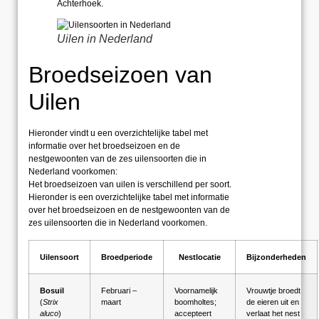
Achterhoek.
Uilen in Nederland
Broedseizoen van
Uilen
Hieronder vindt u een overzichtelijke tabel met
informatie over het broedseizoen en de
nestgewoonten van de zes uilensoorten die in
Nederland voorkomen:
Het broedseizoen van uilen is verschillend per soort.
Hieronder is een overzichtelijke tabel met informatie
over het broedseizoen en de nestgewoonten van de
zes uilensoorten die in Nederland voorkomen.
Uilensoort
Broedperiode
Nestlocatie
Bijzonderheden
Bosuil
Februari –
Voornamelijk
Vrouwtje broedt
(
Strix
maart
boomholtes;
de eieren uit en
aluco
)
accepteert
verlaat het nest