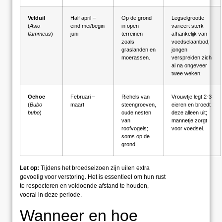
Velduil
Half april –
Op de grond
Legselgrootte
(
Asio
eind mei/begin
in open
varieert sterk
flammeus
)
juni
terreinen
afhankelijk van
zoals
voedselaanbod;
graslanden en
jongen
moerassen.
verspreiden zich
al na ongeveer
twee weken.
Oehoe
Februari –
Richels van
Vrouwtje legt 2-3
(
Bubo
maart
steengroeven,
eieren en broedt
bubo
)
oude nesten
deze alleen uit;
van
mannetje zorgt
roofvogels;
voor voedsel.
soms op de
grond.
Let op:
Tijdens het broedseizoen zijn uilen extra
gevoelig voor verstoring. Het is essentieel om hun rust
te respecteren en voldoende afstand te houden,
vooral in deze periode.
Wanneer en hoe