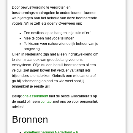
Door bewustwording te vergroten en
beschermingsmaatregelen te ondersteunen, kunnen
we bijdragen aan het behoud van deze fascinerende
vogels. Wil je zelf iets doen? Overweeg om:
Een nestkast op te hangen in je tuin of erf
Mee te doen met vogeltellingen
Te kiezen voor natuurvriendelijk beheer van je
omgeving
Uilen in Nederland zijn niet alleen indrukwekkend om
te zien, maar ook van groot belang voor ons
ecosysteem. Of je nu een bosuil hoort roepen of een
velduil ziet jagen boven het veld, er valt altijd iets
bijzonders te ontdekken. Gebruik een wildcamera of
ga bij schemering op pad en wie weet spot jij
binnenkort je eerste uil!
Bekijk
ons assortiment
met de beste wildcamera’s op
de markt of neem
contact
met ons op voor persoonlijk
advies!
Bronnen
Vogelbescherming Nederland – 6