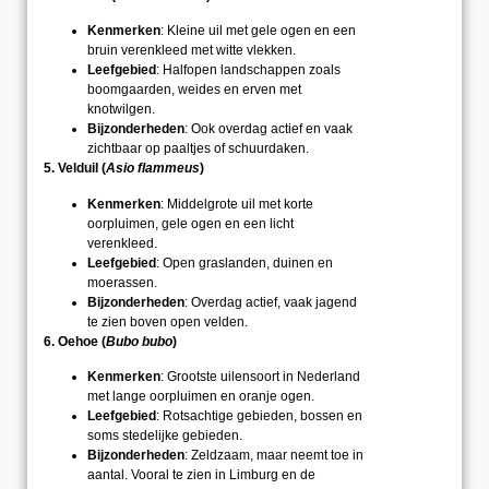
Kenmerken
: Kleine uil met gele ogen en een
bruin verenkleed met witte vlekken.
Leefgebied
: Halfopen landschappen zoals
boomgaarden, weides en erven met
knotwilgen.
Bijzonderheden
: Ook overdag actief en vaak
zichtbaar op paaltjes of schuurdaken.
5. Velduil (
Asio flammeus
)
Kenmerken
: Middelgrote uil met korte
oorpluimen, gele ogen en een licht
verenkleed.
Leefgebied
: Open graslanden, duinen en
moerassen.
Bijzonderheden
: Overdag actief, vaak jagend
te zien boven open velden.
6. Oehoe (
Bubo bubo
)
Kenmerken
: Grootste uilensoort in Nederland
met lange oorpluimen en oranje ogen.
Leefgebied
: Rotsachtige gebieden, bossen en
soms stedelijke gebieden.
Bijzonderheden
: Zeldzaam, maar neemt toe in
aantal. Vooral te zien in Limburg en de