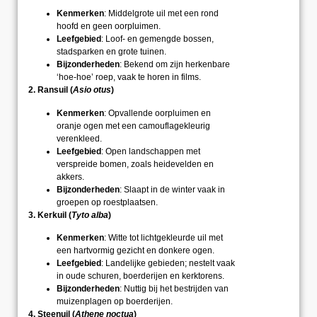
Kenmerken
: Middelgrote uil met een rond
hoofd en geen oorpluimen.
Leefgebied
: Loof- en gemengde bossen,
stadsparken en grote tuinen.
Bijzonderheden
: Bekend om zijn herkenbare
‘hoe-hoe’ roep, vaak te horen in films.
2. Ransuil (
Asio otus
)
Kenmerken
: Opvallende oorpluimen en
oranje ogen met een camouflagekleurig
verenkleed.
Leefgebied
: Open landschappen met
verspreide bomen, zoals heidevelden en
akkers.
Bijzonderheden
: Slaapt in de winter vaak in
groepen op roestplaatsen.
3. Kerkuil (
Tyto alba
)
Kenmerken
: Witte tot lichtgekleurde uil met
een hartvormig gezicht en donkere ogen.
Leefgebied
: Landelijke gebieden; nestelt vaak
in oude schuren, boerderijen en kerktorens.
Bijzonderheden
: Nuttig bij het bestrijden van
muizenplagen op boerderijen.
4. Steenuil (
Athene noctua
)